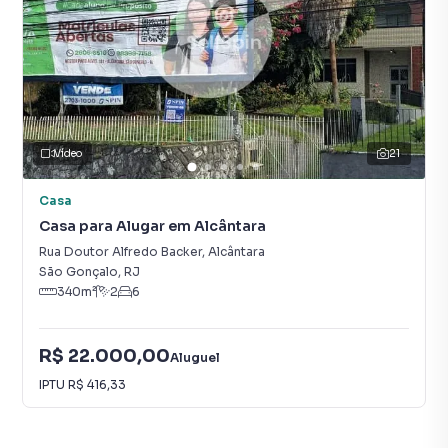
Vídeo
21
Casa
Casa para Alugar em Alcântara
Rua Doutor Alfredo Backer
,
Alcântara
São Gonçalo
,
RJ
340
m²
2
6
R$ 22.000,00
Aluguel
IPTU
R$ 416,33