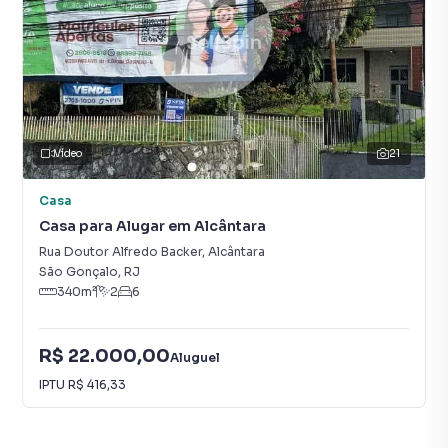
Vídeo
21
Casa
Casa para Alugar em Alcântara
Rua Doutor Alfredo Backer
,
Alcântara
São Gonçalo
,
RJ
340
m²
2
6
R$ 22.000,00
Aluguel
IPTU
R$ 416,33