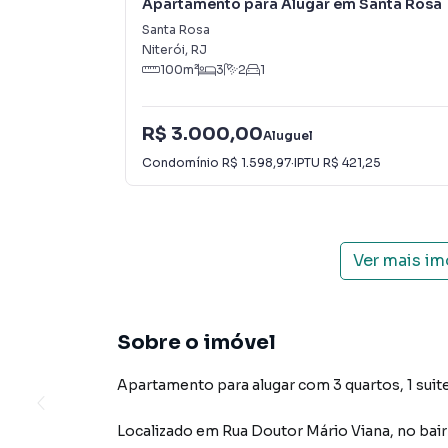
Apartamento para Alugar em Santa Rosa
Santa Rosa
Niterói
,
RJ
100
m²
3
2
1
R$ 3.000,00
Aluguel
Condomínio
R$ 1.598,97
·
IPTU
R$ 421,25
Ver mais i
Sobre o imóvel
Apartamento para alugar com 3 quartos, 1 suite,
Localizado
em
Rua Doutor Mário Viana
,
no bai