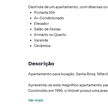
Desfrute de
um apartamento
, com diversas 
Portaria 24h
Ar-Condicionado
Elevador
Salão de Festas
Armário no Quarto
Varanda
Cerâmica
Descrição
Apartamento para locação, Santa Rosa, Niteró
Apresenta-se este magnífico apartamento padr
Construído em 1995, o imóvel possui uma área t
e 2 banheiros.
Ver
mais
O apartamento, atualmente ocupado pelo propri