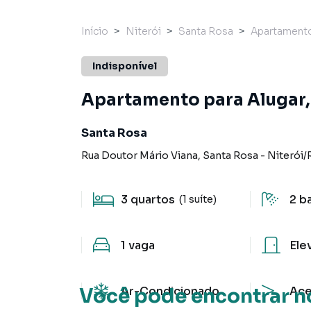
Início
Niterói
Santa Rosa
Apartament
Indisponível
Apartamento para Alugar, 
Santa Rosa
Rua Doutor Mário Viana
,
Santa Rosa
-
Niterói
/
3
quartos
2
b
(1 suíte)
1
vaga
Ele
Ar-Condicionado
Ace
Você pode encontrar n