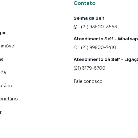
ADOS APÓS A ASSINATURA DO CONTRATO.
Contato
Selma da Self
(21) 93500-3663
pin
Atendimento Self - Whatsa
 imóvel
(21) 99800-7410
ne
Atendimento da Self - Ligaç
(21) 3179-5700
ria
Fale conosco
atário
prietário
r