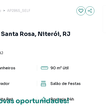
o
AP2865_SELF
Santa Rosa, Niterói, RJ
RJ
anheiros
90 m²
útil
vador
Salão de Festas
ita Pet
Portaria 24h
ovas oportunidades!