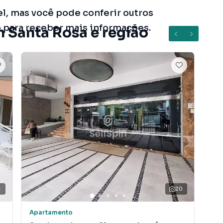
el, mas você pode conferir outros
o para receber mais informações.
m Santa Rosa e região
4
20
V
Apartamento
Apa