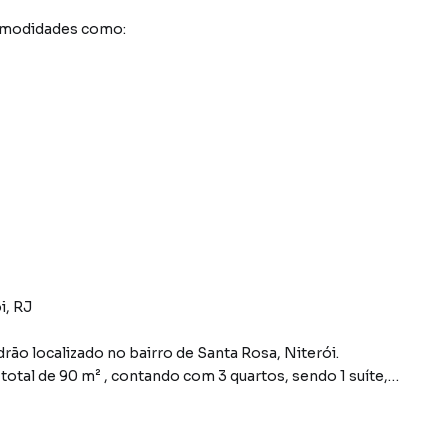
comodidades como:
i, RJ
ão localizado no bairro de Santa Rosa, Niterói.
otal de 90 m² , contando com 3 quartos, sendo 1 suíte,
etário, está inserido no conceituado Edifício Tour de