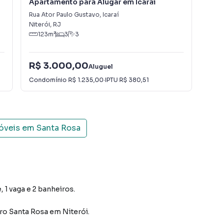
Apartamento para Alugar em Icaraí
Apa
Rua Ator Paulo Gustavo
,
Icaraí
Icar
Niterói
,
RJ
Nit
123
m²
3
3
R$ 3.000,00
R$
Aluguel
Condomínio
R$ 1.235,00
·
IPTU
R$ 380,51
Con
móveis em
Santa Rosa
 1 vaga e 2 banheiros.
rro Santa Rosa
em Niterói
.