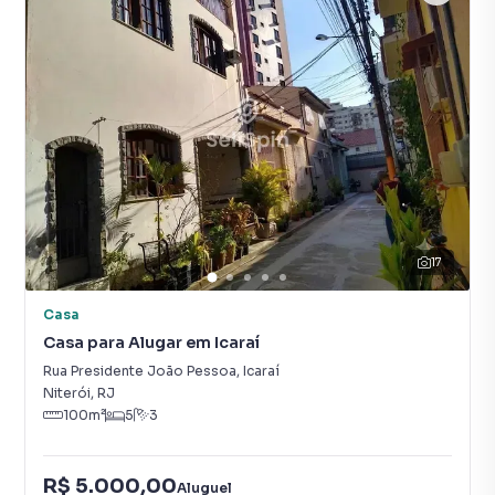
17
Casa
Casa para Alugar em Icaraí
Rua Presidente João Pessoa
,
Icaraí
Niterói
,
RJ
100
m²
5
3
R$ 5.000,00
Aluguel