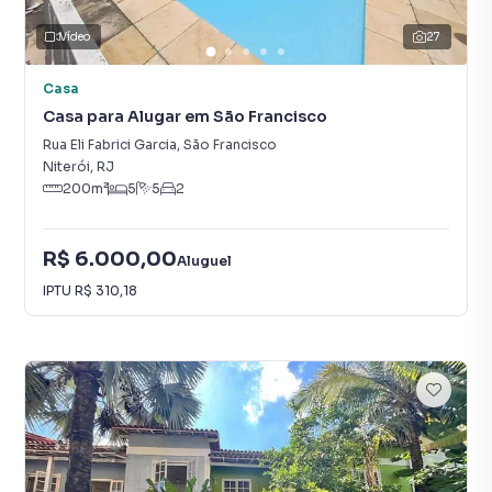
Vídeo
27
Casa
Casa para Alugar em São Francisco
Rua Eli Fabrici Garcia
,
São Francisco
Niterói
,
RJ
200
m²
5
5
2
R$ 6.000,00
Aluguel
IPTU
R$ 310,18