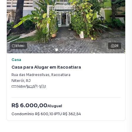
Vídeo
28
Casa
Casa para Alugar em Itacoatiara
Rua das Madressilvas
,
Itacoatiara
Niterói
,
RJ
148
m²
3
1
1
R$ 6.000,00
Aluguel
Condomínio
R$ 600,10
·
IPTU
R$ 362,54