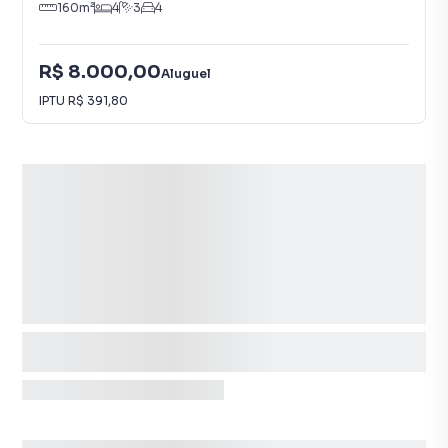
160
m²
4
3
4
R$ 8.000,00
Aluguel
IPTU
R$ 391,80