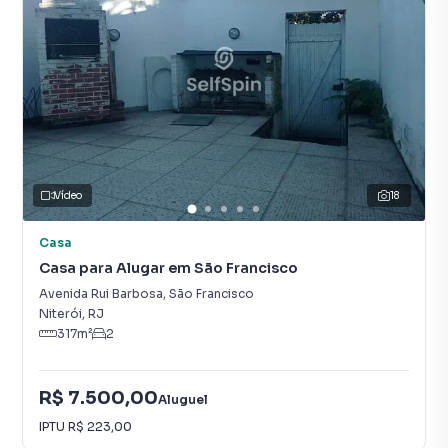
Vídeo
18
Casa
Casa para Alugar em São Francisco
Avenida Rui Barbosa
,
São Francisco
Niterói
,
RJ
317
m²
2
R$ 7.500,00
Aluguel
IPTU
R$ 223,00