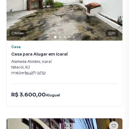
Vídeo
10
Casa
Casa para Alugar em Icaraí
Alameda Alcides
,
Icaraí
Niterói
,
RJ
60
m²
2
2
2
R$ 3.600,00
Aluguel