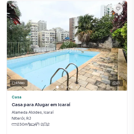
Vídeo
21
Casa
Casa para Alugar em Icaraí
Alameda Alcides
,
Icaraí
Niterói
,
RJ
230
m²
4
2
2