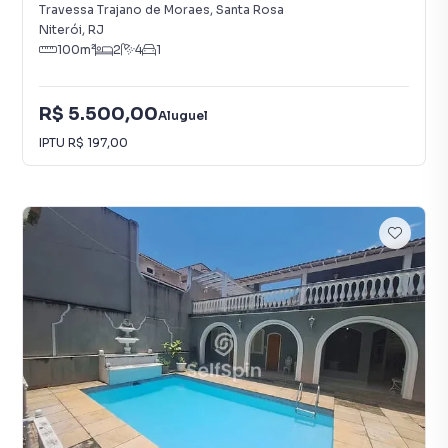
Travessa Trajano de Moraes
,
Santa Rosa
Niterói
,
RJ
100
m²
2
4
1
R$ 5.500,00
Aluguel
IPTU
R$ 197,00