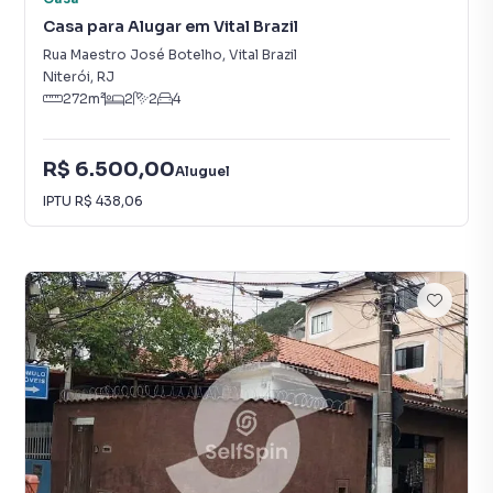
Casa para Alugar em Vital Brazil
Rua Maestro José Botelho
,
Vital Brazil
Niterói
,
RJ
272
m²
2
2
4
R$ 6.500,00
Aluguel
IPTU
R$ 438,06