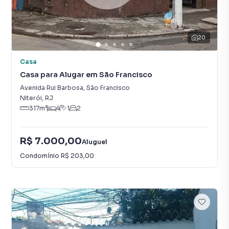
20
Casa
Casa para Alugar em São Francisco
Avenida Rui Barbosa
,
São Francisco
Niterói
,
RJ
317
m²
4
1
2
R$ 7.000,00
Aluguel
Condomínio
R$ 203,00