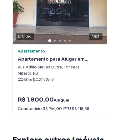
Vídeo
21
Apartamento
Apartamento para Alugar em
Fonseca
Rua Adílio Neves Dutra
,
Fonseca
Niterói
,
RJ
60
m²
2
2
1
R$ 1.800,00
Aluguel
Condomínio
R$ 744,00
·
IPTU
R$ 118,88