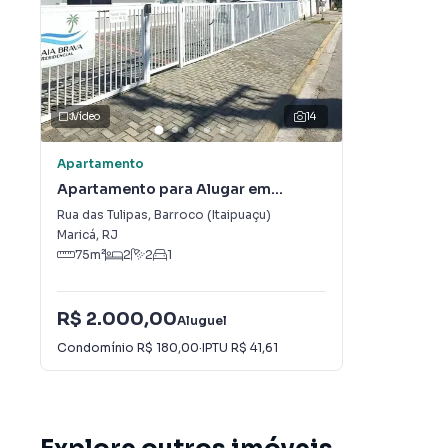
Vídeo
14
Apartamento
Apartamento para Alugar em
Barroco (Itaipuaçu)
Rua das Tulipas
,
Barroco (Itaipuaçu)
Maricá
,
RJ
75
m²
2
2
1
R$ 2.000,00
Aluguel
Condomínio
R$ 180,00
·
IPTU
R$ 41,61