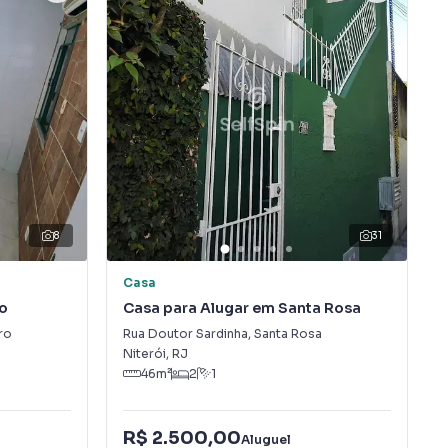
8
31
Casa
ro
Casa para Alugar em Santa Rosa
ro
Rua Doutor Sardinha
,
Santa Rosa
Niterói
,
RJ
46
m²
2
1
R$ 2.500,00
Aluguel