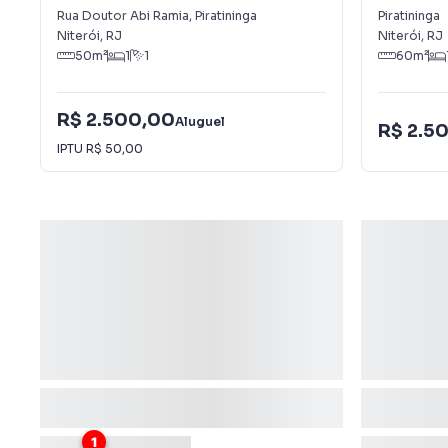
Rua Doutor Abi Ramia
,
Piratininga
Piratininga
Niterói
,
RJ
Niterói
,
RJ
50
m²
1
1
60
m²
R$ 2.500,00
Aluguel
R$ 2.5
IPTU
R$ 50,00