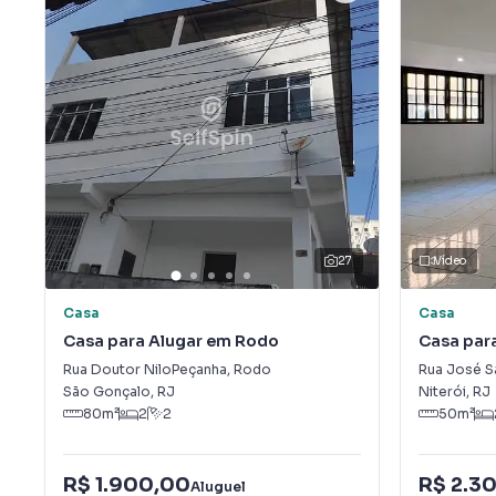
27
Vídeo
Casa
Casa
Casa para Alugar em Rodo
Casa par
Rua Doutor NiloPeçanha
,
Rodo
Rua José S
São Gonçalo
,
RJ
Niterói
,
RJ
80
m²
2
2
50
m²
R$ 1.900,00
R$ 2.3
Aluguel