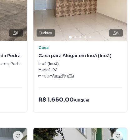
7
Vídeo
6
Casa
 da Pedra
Casa para Alugar em Inoã (Inoã)
ares
,
Porto da Pedra
Inoã (Inoã)
Maricá
,
RJ
50
m²
2
1
1
R$ 1.650,00
Aluguel