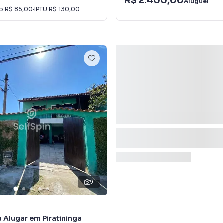
R$ 2.400,00
Aluguel
io
R$ 85,00
·
IPTU
R$ 130,00
9
 Alugar em Piratininga