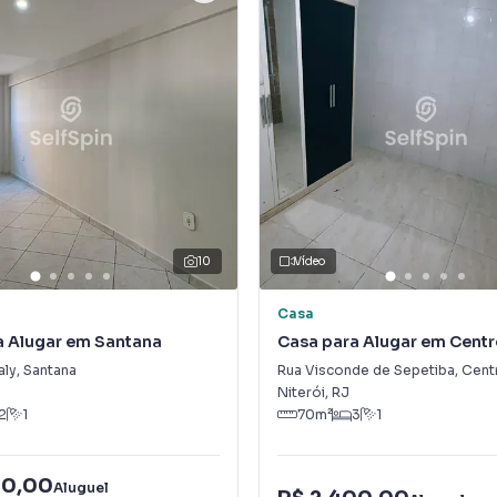
10
Vídeo
Casa
a Alugar em Santana
Casa para Alugar em Cent
aly
,
Santana
Rua Visconde de Sepetiba
,
Cent
Niterói
,
RJ
2
1
70
m²
3
1
00,00
Aluguel