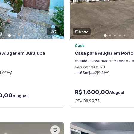
13
Vídeo
Casa
a Alugar em Jurujuba
Casa para Alugar em Porto
Avenida Governador Macedo So
São Gonçalo
,
RJ
1
1
1
65
m²
2
2
1
R$ 1.600,00
Aluguel
50,00
Aluguel
IPTU
R$ 90,75