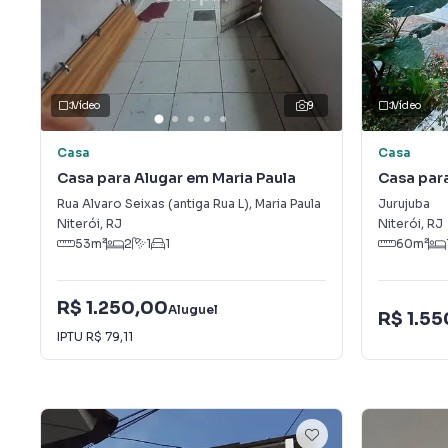
Vídeo
9
Vídeo
Casa
Casa
Casa para Alugar em Maria Paula
Casa par
Rua Alvaro Seixas (antiga Rua L)
,
Maria Paula
Jurujuba
Niterói
,
RJ
Niterói
,
RJ
53
m²
2
1
1
60
m²
R$ 1.250,00
Aluguel
R$ 1.5
IPTU
R$ 79,11